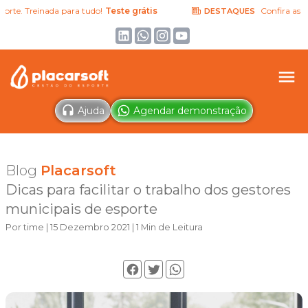
e. Treinada para tudo!
Teste grátis
Confira as últim
DESTAQUES
Ajuda
Agendar demonstração
Blog
Placarsoft
Dicas para facilitar o trabalho dos gestores
municipais de esporte
Por time | 15 Dezembro 2021 | 1 Min de Leitura