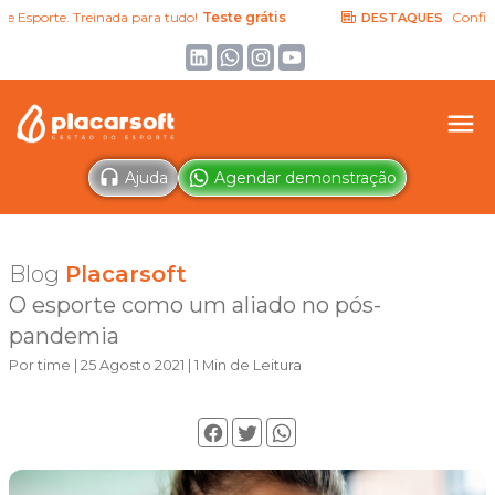
sporte. Treinada para tudo!
Teste grátis
Confira as 
DESTAQUES
Ajuda
Agendar demonstração
Blog
Placarsoft
O esporte como um aliado no pós-
pandemia
Por time | 25 Agosto 2021 | 1 Min de Leitura