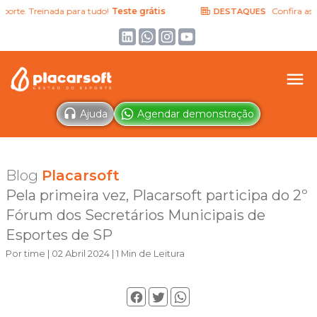
te. Treinada para tudo!
Teste grátis
Confira as últi
DESTAQUES
Ajuda
Agendar demonstração
Blog
Placarsoft
Pela primeira vez, Placarsoft participa do 2º
Fórum dos Secretários Municipais de
Esportes de SP
Por time | 02 Abril 2024 | 1 Min de Leitura