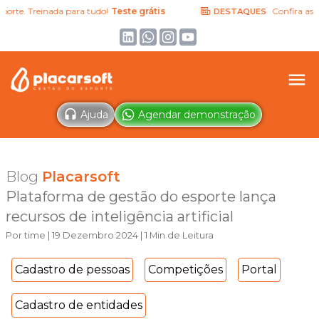
te. Treinada para tudo!
Teste grátis
Confira as últi
DESTAQUES
Ajuda
Agendar demonstração
Blog
Placarsoft
Plataforma de gestão do esporte lança
recursos de inteligência artificial
Por time | 19 Dezembro 2024 | 1 Min de Leitura
Cadastro de pessoas
Competições
Portal
Cadastro de entidades