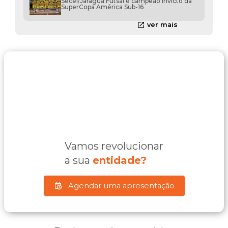
Secel/Jaraguá Futsal é campeão invicto da
SuperCopa América Sub-16
ver mais
Vamos revolucionar
a sua
entidade?
Agendar uma apresentação