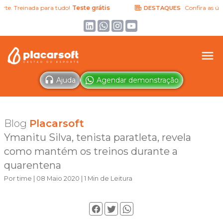
. Treinada para tudo!
Teste grátis
Confira as última
DESTAQUES
Ajuda
Agendar demonstração
Blog
Placarsoft
Ymanitu Silva, tenista paratleta, revela
como mantém os treinos durante a
quarentena
Por time | 08 Maio 2020 | 1 Min de Leitura