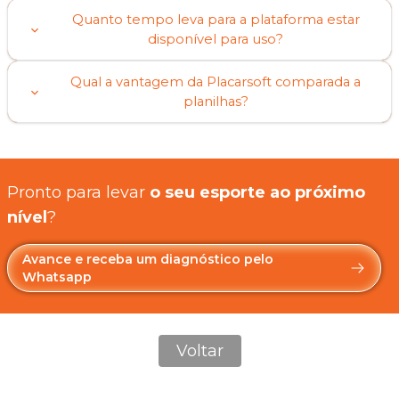
Quanto tempo leva para a plataforma estar
disponível para uso?
Qual a vantagem da Placarsoft comparada a
planilhas?
Pronto para levar
o seu esporte ao próximo
nível
?
Avance e receba um diagnóstico pelo
Whatsapp
Voltar