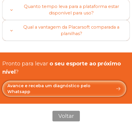
Quanto tempo leva para a plataforma estar
disponível para uso?
Qual a vantagem da Placarsoft comparada a
planilhas?
Pronto para levar
o seu esporte ao próximo
nível
?
Avance e receba um diagnóstico pelo
Whatsapp
Voltar